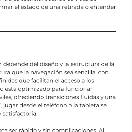
irmar el estado de una retirada o entender
 depende del diseño y la estructura de la
ura que la navegación sea sencilla, con
nidas que facilitan el acceso a los
itio está optimizado para funcionar
les, ofreciendo transiciones fluidas y una
 jugar desde el teléfono o la tableta se
satisfactoria.
sca ser rápido y sin complicaciones. Al