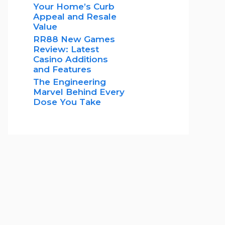
Your Home’s Curb
Appeal and Resale
Value
RR88 New Games
Review: Latest
Casino Additions
and Features
The Engineering
Marvel Behind Every
Dose You Take