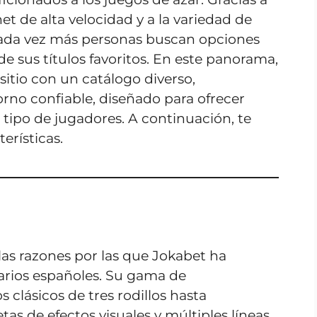
net de alta velocidad y a la variedad de
 cada vez más personas buscan opciones
 de sus títulos favoritos. En este panorama,
itio con un catálogo diverso,
rno confiable, diseñado para ofrecer
 tipo de jugadores. A continuación, te
erísticas.
las razones por las que Jokabet ha
arios españoles. Su gama de
clásicos de tres rodillos hasta
s de efectos visuales y múltiples líneas