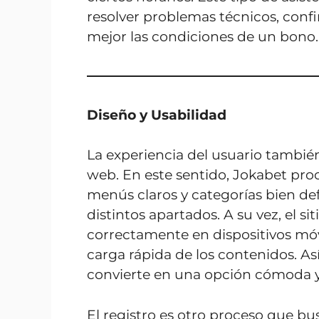
resolver problemas técnicos, conf
mejor las condiciones de un bono.
Diseño y Usabilidad
La experiencia del usuario también
web. En este sentido, Jokabet proc
menús claros y categorías bien defi
distintos apartados. A su vez, el s
correctamente en dispositivos móvi
carga rápida de los contenidos. Así,
convierte en una opción cómoda y 
El registro es otro proceso que bu