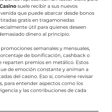
 Casino
suele recibir a sus nuevos
nvenida que puede abarcar desde bonos
 tiradas gratis en tragamonedas
especialmente útil para quienes deseen
 demasiado dinero al principio.
ce promociones semanales y mensuales,
orcentaje de bonificación, cashback o
 reparten premios en metálico. Estos
que de emoción constante y animan a
das del casino. Eso sí, conviene revisar
s, para entender aspectos como los
 vigencia y las contribuciones de cada