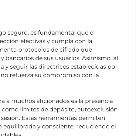
go seguro, es fundamental que el
cción efectivas y cumpla con la
menta protocolos de cifrado que
y bancarios de sus usuarios. Asimismo, al
 y seguir las directrices establecidas por
sino refuerza su compromiso con la
a a muchos aficionados es la presencia
, como límites de depósito, autoexclusión
de sesión. Estas herramientas permiten
a equilibrada y consciente, reduciendo el
udables.