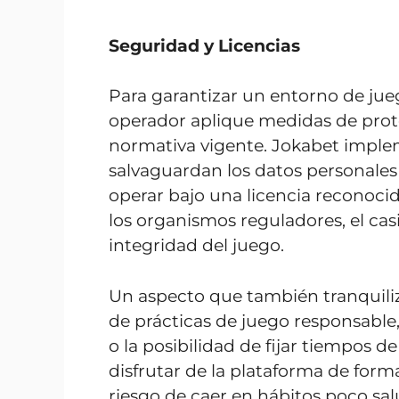
Seguridad y Licencias
Para garantizar un entorno de jue
operador aplique medidas de prote
normativa vigente. Jokabet imple
salvaguardan los datos personales 
operar bajo una licencia reconocida
los organismos reguladores, el ca
integridad del juego.
Un aspecto que también tranquiliz
de prácticas de juego responsable
o la posibilidad de fijar tiempos 
disfrutar de la plataforma de form
riesgo de caer en hábitos poco sal